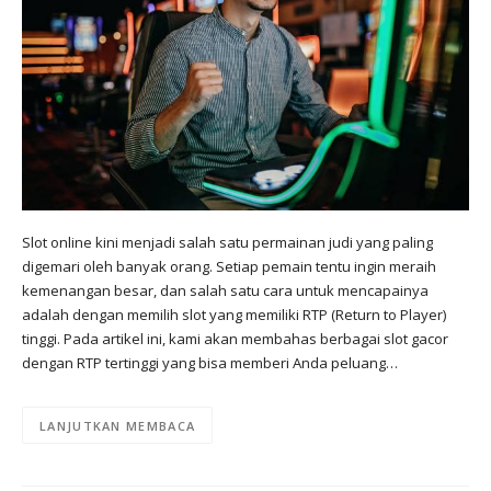
Slot online kini menjadi salah satu permainan judi yang paling
digemari oleh banyak orang. Setiap pemain tentu ingin meraih
kemenangan besar, dan salah satu cara untuk mencapainya
adalah dengan memilih slot yang memiliki RTP (Return to Player)
tinggi. Pada artikel ini, kami akan membahas berbagai slot gacor
dengan RTP tertinggi yang bisa memberi Anda peluang…
LANJUTKAN MEMBACA