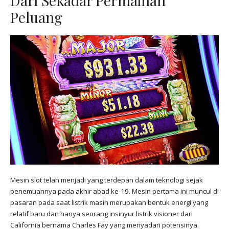
Dari Sekadar Permainan
Peluang
Mesin slot telah menjadi yang terdepan dalam teknologi sejak
penemuannya pada akhir abad ke-19. Mesin pertama ini muncul di
pasaran pada saat listrik masih merupakan bentuk energi yang
relatif baru dan hanya seorang insinyur listrik visioner dari
California bernama Charles Fay yang menyadari potensinya.