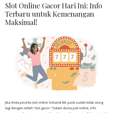
Slot Online Gacor Hari Ini: Info
Terbaru untuk Kemenangan
Maksimal!
Jika Anda pecinta slot online Srikandi 88, pasti sudah tidak asing
lagi dengan istilah “slot gacor.” Dalam dunia judi online, info