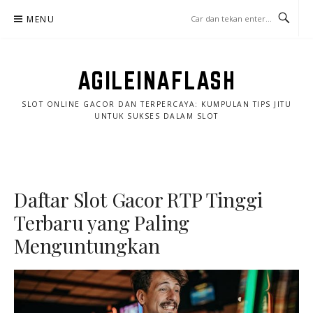
Lompat
MENU
ke
konten
AGILEINAFLASH
SLOT ONLINE GACOR DAN TERPERCAYA: KUMPULAN TIPS JITU
UNTUK SUKSES DALAM SLOT
Daftar Slot Gacor RTP Tinggi
Terbaru yang Paling
Menguntungkan